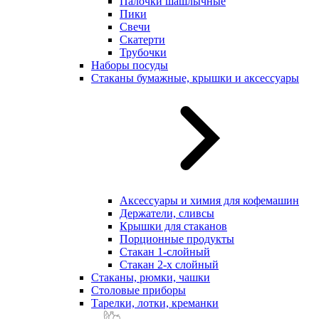
Палочки шашлычные
Пики
Свечи
Скатерти
Трубочки
Наборы посуды
Стаканы бумажные, крышки и аксессуары
Аксессуары и химия для кофемашин
Держатели, сливсы
Крышки для стаканов
Порционные продукты
Стакан 1-слойный
Стакан 2-х слойный
Стаканы, рюмки, чашки
Столовые приборы
Тарелки, лотки, креманки