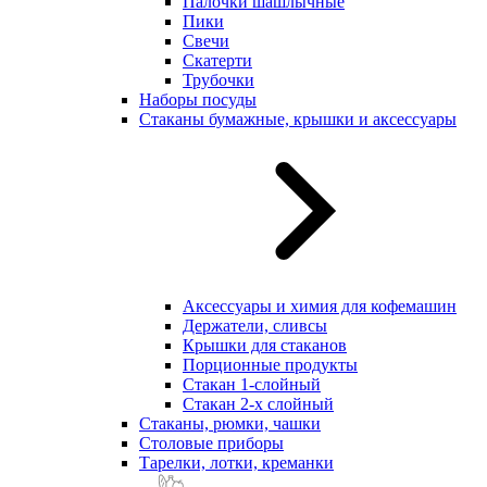
Палочки шашлычные
Пики
Свечи
Скатерти
Трубочки
Наборы посуды
Стаканы бумажные, крышки и аксессуары
Аксессуары и химия для кофемашин
Держатели, сливсы
Крышки для стаканов
Порционные продукты
Стакан 1-слойный
Стакан 2-х слойный
Стаканы, рюмки, чашки
Столовые приборы
Тарелки, лотки, креманки