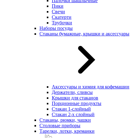
Палочки шашлычные
Пики
Свечи
Скатерти
Трубочки
Наборы посуды
Стаканы бумажные, крышки и аксессуары
Аксессуары и химия для кофемашин
Держатели, сливсы
Крышки для стаканов
Порционные продукты
Стакан 1-слойный
Стакан 2-х слойный
Стаканы, рюмки, чашки
Столовые приборы
Тарелки, лотки, креманки