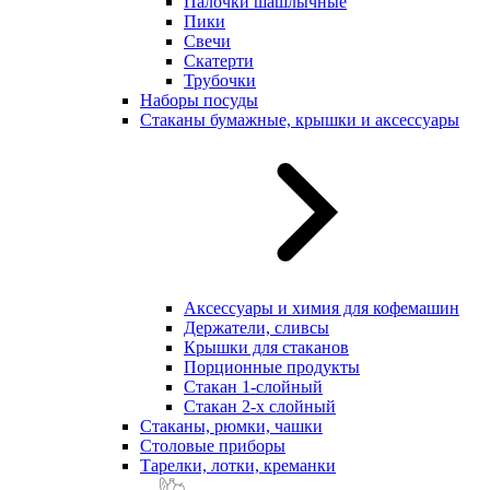
Палочки шашлычные
Пики
Свечи
Скатерти
Трубочки
Наборы посуды
Стаканы бумажные, крышки и аксессуары
Аксессуары и химия для кофемашин
Держатели, сливсы
Крышки для стаканов
Порционные продукты
Стакан 1-слойный
Стакан 2-х слойный
Стаканы, рюмки, чашки
Столовые приборы
Тарелки, лотки, креманки