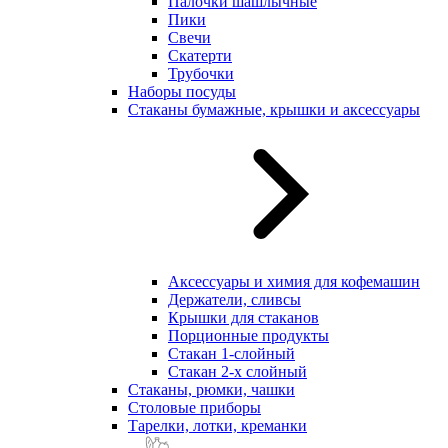
Палочки шашлычные
Пики
Свечи
Скатерти
Трубочки
Наборы посуды
Стаканы бумажные, крышки и аксессуары
Аксессуары и химия для кофемашин
Держатели, сливсы
Крышки для стаканов
Порционные продукты
Стакан 1-слойный
Стакан 2-х слойный
Стаканы, рюмки, чашки
Столовые приборы
Тарелки, лотки, креманки