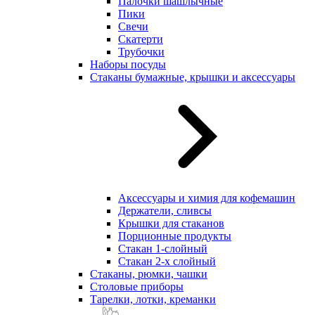
Палочки шашлычные
Пики
Свечи
Скатерти
Трубочки
Наборы посуды
Стаканы бумажные, крышки и аксессуары
Аксессуары и химия для кофемашин
Держатели, сливсы
Крышки для стаканов
Порционные продукты
Стакан 1-слойный
Стакан 2-х слойный
Стаканы, рюмки, чашки
Столовые приборы
Тарелки, лотки, креманки