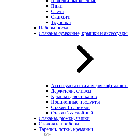
Палочки шашлычные
Пики
Свечи
Скатерти
Трубочки
Наборы посуды
Стаканы бумажные, крышки и аксессуары
Аксессуары и химия для кофемашин
Держатели, сливсы
Крышки для стаканов
Порционные продукты
Стакан 1-слойный
Стакан 2-х слойный
Стаканы, рюмки, чашки
Столовые приборы
Тарелки, лотки, креманки