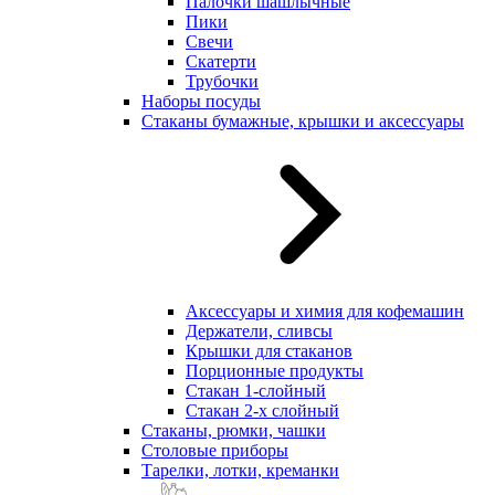
Палочки шашлычные
Пики
Свечи
Скатерти
Трубочки
Наборы посуды
Стаканы бумажные, крышки и аксессуары
Аксессуары и химия для кофемашин
Держатели, сливсы
Крышки для стаканов
Порционные продукты
Стакан 1-слойный
Стакан 2-х слойный
Стаканы, рюмки, чашки
Столовые приборы
Тарелки, лотки, креманки