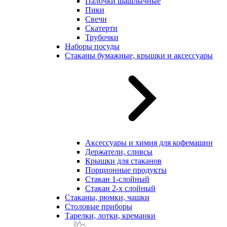
Палочки шашлычные
Пики
Свечи
Скатерти
Трубочки
Наборы посуды
Стаканы бумажные, крышки и аксессуары
Аксессуары и химия для кофемашин
Держатели, сливсы
Крышки для стаканов
Порционные продукты
Стакан 1-слойный
Стакан 2-х слойный
Стаканы, рюмки, чашки
Столовые приборы
Тарелки, лотки, креманки