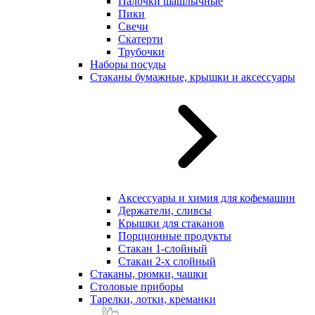
Палочки шашлычные
Пики
Свечи
Скатерти
Трубочки
Наборы посуды
Стаканы бумажные, крышки и аксессуары
Аксессуары и химия для кофемашин
Держатели, сливсы
Крышки для стаканов
Порционные продукты
Стакан 1-слойный
Стакан 2-х слойный
Стаканы, рюмки, чашки
Столовые приборы
Тарелки, лотки, креманки