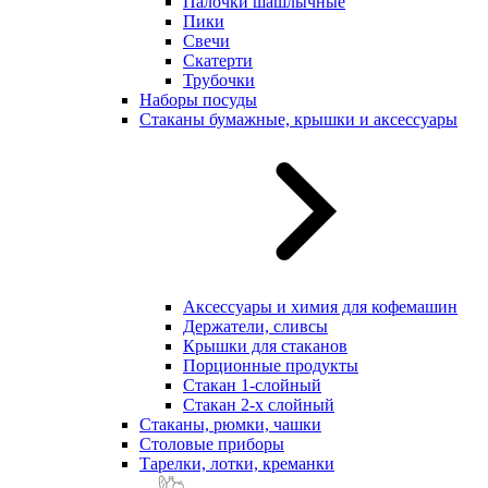
Палочки шашлычные
Пики
Свечи
Скатерти
Трубочки
Наборы посуды
Стаканы бумажные, крышки и аксессуары
Аксессуары и химия для кофемашин
Держатели, сливсы
Крышки для стаканов
Порционные продукты
Стакан 1-слойный
Стакан 2-х слойный
Стаканы, рюмки, чашки
Столовые приборы
Тарелки, лотки, креманки