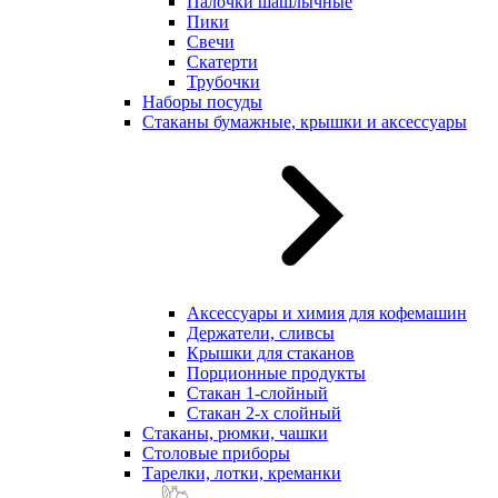
Палочки шашлычные
Пики
Свечи
Скатерти
Трубочки
Наборы посуды
Стаканы бумажные, крышки и аксессуары
Аксессуары и химия для кофемашин
Держатели, сливсы
Крышки для стаканов
Порционные продукты
Стакан 1-слойный
Стакан 2-х слойный
Стаканы, рюмки, чашки
Столовые приборы
Тарелки, лотки, креманки