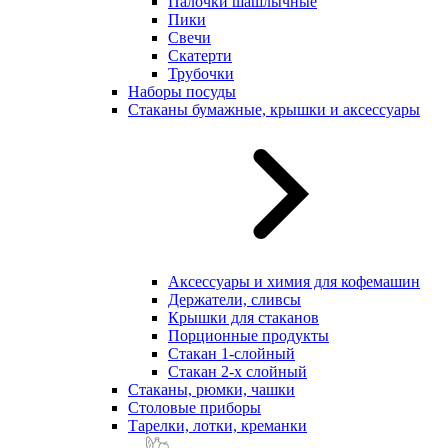
Палочки шашлычные
Пики
Свечи
Скатерти
Трубочки
Наборы посуды
Стаканы бумажные, крышки и аксессуары
Аксессуары и химия для кофемашин
Держатели, сливсы
Крышки для стаканов
Порционные продукты
Стакан 1-слойный
Стакан 2-х слойный
Стаканы, рюмки, чашки
Столовые приборы
Тарелки, лотки, креманки