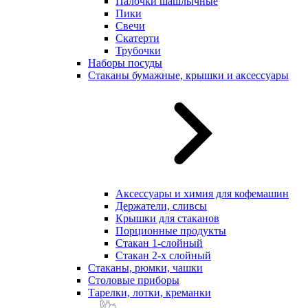
Палочки шашлычные
Пики
Свечи
Скатерти
Трубочки
Наборы посуды
Стаканы бумажные, крышки и аксессуары
Аксессуары и химия для кофемашин
Держатели, сливсы
Крышки для стаканов
Порционные продукты
Стакан 1-слойный
Стакан 2-х слойный
Стаканы, рюмки, чашки
Столовые приборы
Тарелки, лотки, креманки