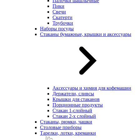
Палочки шашлычные
Пики
Свечи
Скатерти
Трубочки
Наборы посуды
Стаканы бумажные, крышки и аксессуары
Аксессуары и химия для кофемашин
Держатели, сливсы
Крышки для стаканов
Порционные продукты
Стакан 1-слойный
Стакан 2-х слойный
Стаканы, рюмки, чашки
Столовые приборы
Тарелки, лотки, креманки