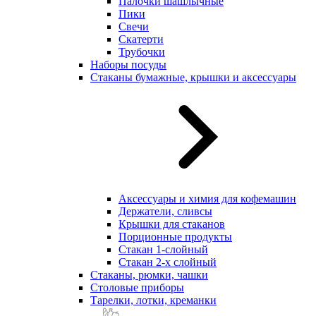
Палочки шашлычные
Пики
Свечи
Скатерти
Трубочки
Наборы посуды
Стаканы бумажные, крышки и аксессуары
Аксессуары и химия для кофемашин
Держатели, сливсы
Крышки для стаканов
Порционные продукты
Стакан 1-слойный
Стакан 2-х слойный
Стаканы, рюмки, чашки
Столовые приборы
Тарелки, лотки, креманки