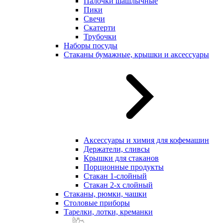
Палочки шашлычные
Пики
Свечи
Скатерти
Трубочки
Наборы посуды
Стаканы бумажные, крышки и аксессуары
Аксессуары и химия для кофемашин
Держатели, сливсы
Крышки для стаканов
Порционные продукты
Стакан 1-слойный
Стакан 2-х слойный
Стаканы, рюмки, чашки
Столовые приборы
Тарелки, лотки, креманки