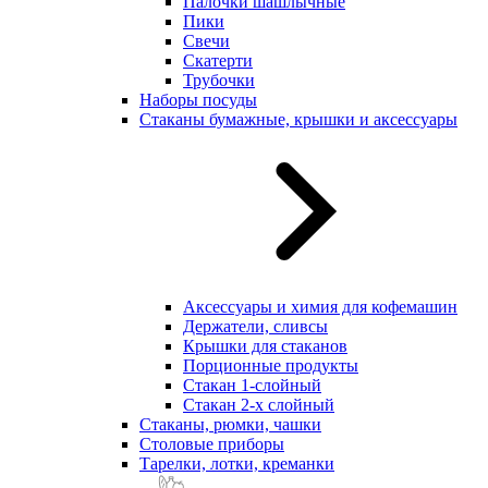
Палочки шашлычные
Пики
Свечи
Скатерти
Трубочки
Наборы посуды
Стаканы бумажные, крышки и аксессуары
Аксессуары и химия для кофемашин
Держатели, сливсы
Крышки для стаканов
Порционные продукты
Стакан 1-слойный
Стакан 2-х слойный
Стаканы, рюмки, чашки
Столовые приборы
Тарелки, лотки, креманки