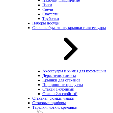
Палочки шашлычные
Пики
Свечи
Скатерти
Трубочки
Наборы посуды
Стаканы бумажные, крышки и аксессуары
Аксессуары и химия для кофемашин
Держатели, сливсы
Крышки для стаканов
Порционные продукты
Стакан 1-слойный
Стакан 2-х слойный
Стаканы, рюмки, чашки
Столовые приборы
Тарелки, лотки, креманки