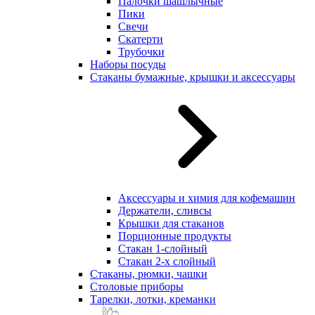
Палочки шашлычные
Пики
Свечи
Скатерти
Трубочки
Наборы посуды
Стаканы бумажные, крышки и аксессуары
Аксессуары и химия для кофемашин
Держатели, сливсы
Крышки для стаканов
Порционные продукты
Стакан 1-слойный
Стакан 2-х слойный
Стаканы, рюмки, чашки
Столовые приборы
Тарелки, лотки, креманки