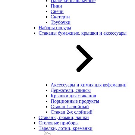
Палочки шашлычные
Пики
Свечи
Скатерти
Трубочки
Наборы посуды
Стаканы бумажные, крышки и аксессуары
Аксессуары и химия для кофемашин
Держатели, сливсы
Крышки для стаканов
Порционные продукты
Стакан 1-слойный
Стакан 2-х слойный
Стаканы, рюмки, чашки
Столовые приборы
Тарелки, лотки, креманки