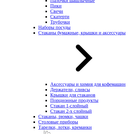
Палочки шашлычные
Пики
Свечи
Скатерти
Трубочки
Наборы посуды
Стаканы бумажные, крышки и аксессуары
Аксессуары и химия для кофемашин
Держатели, сливсы
Крышки для стаканов
Порционные продукты
Стакан 1-слойный
Стакан 2-х слойный
Стаканы, рюмки, чашки
Столовые приборы
Тарелки, лотки, креманки