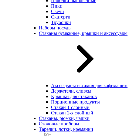
Палочки шашлычные
Пики
Свечи
Скатерти
Трубочки
Наборы посуды
Стаканы бумажные, крышки и аксессуары
Аксессуары и химия для кофемашин
Держатели, сливсы
Крышки для стаканов
Порционные продукты
Стакан 1-слойный
Стакан 2-х слойный
Стаканы, рюмки, чашки
Столовые приборы
Тарелки, лотки, креманки