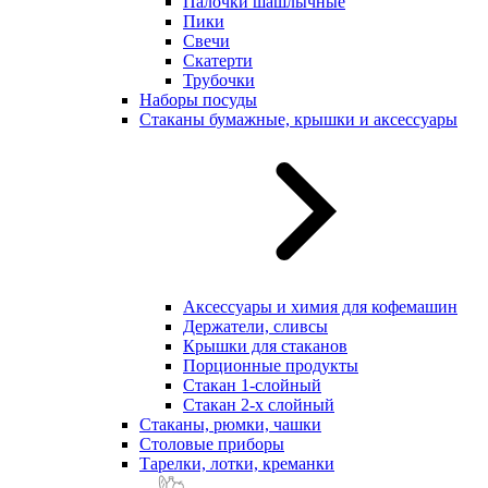
Палочки шашлычные
Пики
Свечи
Скатерти
Трубочки
Наборы посуды
Стаканы бумажные, крышки и аксессуары
Аксессуары и химия для кофемашин
Держатели, сливсы
Крышки для стаканов
Порционные продукты
Стакан 1-слойный
Стакан 2-х слойный
Стаканы, рюмки, чашки
Столовые приборы
Тарелки, лотки, креманки