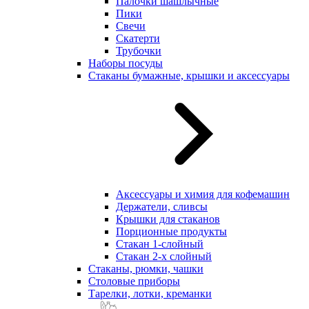
Палочки шашлычные
Пики
Свечи
Скатерти
Трубочки
Наборы посуды
Стаканы бумажные, крышки и аксессуары
Аксессуары и химия для кофемашин
Держатели, сливсы
Крышки для стаканов
Порционные продукты
Стакан 1-слойный
Стакан 2-х слойный
Стаканы, рюмки, чашки
Столовые приборы
Тарелки, лотки, креманки