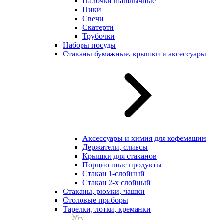
Палочки шашлычные
Пики
Свечи
Скатерти
Трубочки
Наборы посуды
Стаканы бумажные, крышки и аксессуары
Аксессуары и химия для кофемашин
Держатели, сливсы
Крышки для стаканов
Порционные продукты
Стакан 1-слойный
Стакан 2-х слойный
Стаканы, рюмки, чашки
Столовые приборы
Тарелки, лотки, креманки