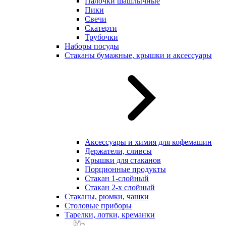
Палочки шашлычные
Пики
Свечи
Скатерти
Трубочки
Наборы посуды
Стаканы бумажные, крышки и аксессуары
Аксессуары и химия для кофемашин
Держатели, сливсы
Крышки для стаканов
Порционные продукты
Стакан 1-слойный
Стакан 2-х слойный
Стаканы, рюмки, чашки
Столовые приборы
Тарелки, лотки, креманки