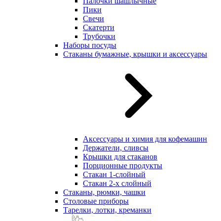
Палочки шашлычные
Пики
Свечи
Скатерти
Трубочки
Наборы посуды
Стаканы бумажные, крышки и аксессуары
Аксессуары и химия для кофемашин
Держатели, сливсы
Крышки для стаканов
Порционные продукты
Стакан 1-слойный
Стакан 2-х слойный
Стаканы, рюмки, чашки
Столовые приборы
Тарелки, лотки, креманки