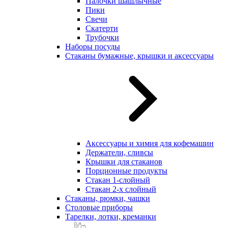
Палочки шашлычные
Пики
Свечи
Скатерти
Трубочки
Наборы посуды
Стаканы бумажные, крышки и аксессуары
Аксессуары и химия для кофемашин
Держатели, сливсы
Крышки для стаканов
Порционные продукты
Стакан 1-слойный
Стакан 2-х слойный
Стаканы, рюмки, чашки
Столовые приборы
Тарелки, лотки, креманки