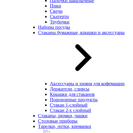
Палочки шашлычные
Пики
Свечи
Скатерти
Трубочки
Наборы посуды
Стаканы бумажные, крышки и аксессуары
Аксессуары и химия для кофемашин
Держатели, сливсы
Крышки для стаканов
Порционные продукты
Стакан 1-слойный
Стакан 2-х слойный
Стаканы, рюмки, чашки
Столовые приборы
Тарелки, лотки, креманки