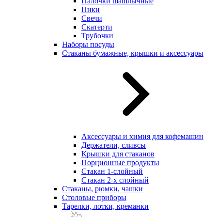
Палочки шашлычные
Пики
Свечи
Скатерти
Трубочки
Наборы посуды
Стаканы бумажные, крышки и аксессуары
Аксессуары и химия для кофемашин
Держатели, сливсы
Крышки для стаканов
Порционные продукты
Стакан 1-слойный
Стакан 2-х слойный
Стаканы, рюмки, чашки
Столовые приборы
Тарелки, лотки, креманки