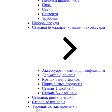
Палочки шашлычные
Пики
Свечи
Скатерти
Трубочки
Наборы посуды
Стаканы бумажные, крышки и аксессуары
Аксессуары и химия для кофемашин
Держатели, сливсы
Крышки для стаканов
Порционные продукты
Стакан 1-слойный
Стакан 2-х слойный
Стаканы, рюмки, чашки
Столовые приборы
Тарелки, лотки, креманки