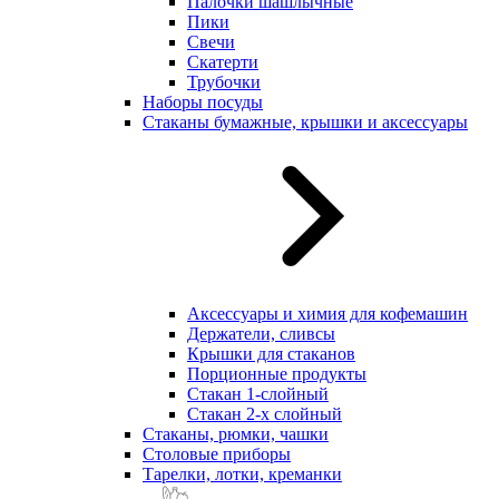
Палочки шашлычные
Пики
Свечи
Скатерти
Трубочки
Наборы посуды
Стаканы бумажные, крышки и аксессуары
Аксессуары и химия для кофемашин
Держатели, сливсы
Крышки для стаканов
Порционные продукты
Стакан 1-слойный
Стакан 2-х слойный
Стаканы, рюмки, чашки
Столовые приборы
Тарелки, лотки, креманки