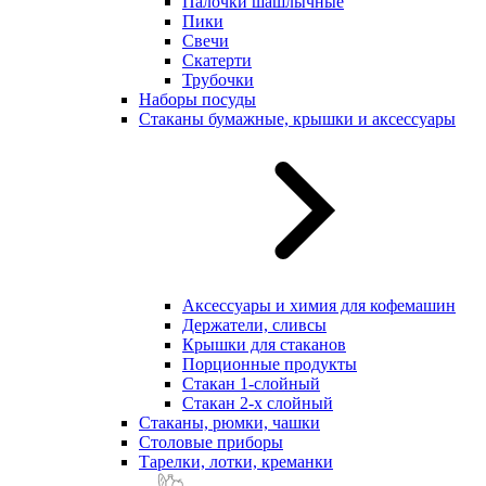
Палочки шашлычные
Пики
Свечи
Скатерти
Трубочки
Наборы посуды
Стаканы бумажные, крышки и аксессуары
Аксессуары и химия для кофемашин
Держатели, сливсы
Крышки для стаканов
Порционные продукты
Стакан 1-слойный
Стакан 2-х слойный
Стаканы, рюмки, чашки
Столовые приборы
Тарелки, лотки, креманки