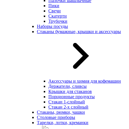
Палочки шашлычные
Пики
Свечи
Скатерти
Трубочки
Наборы посуды
Стаканы бумажные, крышки и аксессуары
Аксессуары и химия для кофемашин
Держатели, сливсы
Крышки для стаканов
Порционные продукты
Стакан 1-слойный
Стакан 2-х слойный
Стаканы, рюмки, чашки
Столовые приборы
Тарелки, лотки, креманки