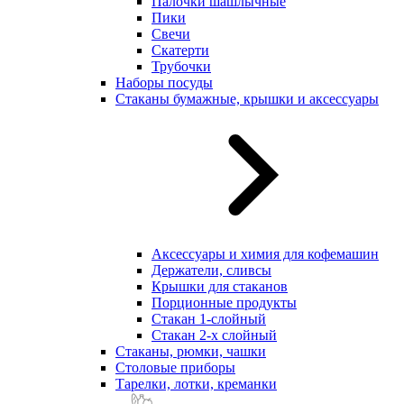
Палочки шашлычные
Пики
Свечи
Скатерти
Трубочки
Наборы посуды
Стаканы бумажные, крышки и аксессуары
Аксессуары и химия для кофемашин
Держатели, сливсы
Крышки для стаканов
Порционные продукты
Стакан 1-слойный
Стакан 2-х слойный
Стаканы, рюмки, чашки
Столовые приборы
Тарелки, лотки, креманки