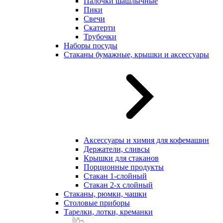
Палочки шашлычные
Пики
Свечи
Скатерти
Трубочки
Наборы посуды
Стаканы бумажные, крышки и аксессуары
Аксессуары и химия для кофемашин
Держатели, сливсы
Крышки для стаканов
Порционные продукты
Стакан 1-слойный
Стакан 2-х слойный
Стаканы, рюмки, чашки
Столовые приборы
Тарелки, лотки, креманки