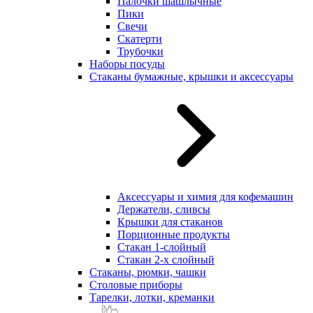
Палочки шашлычные
Пики
Свечи
Скатерти
Трубочки
Наборы посуды
Стаканы бумажные, крышки и аксессуары
Аксессуары и химия для кофемашин
Держатели, сливсы
Крышки для стаканов
Порционные продукты
Стакан 1-слойный
Стакан 2-х слойный
Стаканы, рюмки, чашки
Столовые приборы
Тарелки, лотки, креманки