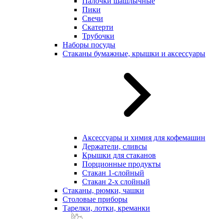
Палочки шашлычные
Пики
Свечи
Скатерти
Трубочки
Наборы посуды
Стаканы бумажные, крышки и аксессуары
Аксессуары и химия для кофемашин
Держатели, сливсы
Крышки для стаканов
Порционные продукты
Стакан 1-слойный
Стакан 2-х слойный
Стаканы, рюмки, чашки
Столовые приборы
Тарелки, лотки, креманки