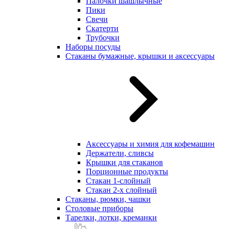
Палочки шашлычные
Пики
Свечи
Скатерти
Трубочки
Наборы посуды
Стаканы бумажные, крышки и аксессуары
Аксессуары и химия для кофемашин
Держатели, сливсы
Крышки для стаканов
Порционные продукты
Стакан 1-слойный
Стакан 2-х слойный
Стаканы, рюмки, чашки
Столовые приборы
Тарелки, лотки, креманки