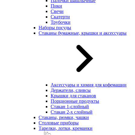
Палочки шашлычные
Пики
Свечи
Скатерти
Трубочки
Наборы посуды
Стаканы бумажные, крышки и аксессуары
Аксессуары и химия для кофемашин
Держатели, сливсы
Крышки для стаканов
Порционные продукты
Стакан 1-слойный
Стакан 2-х слойный
Стаканы, рюмки, чашки
Столовые приборы
Тарелки, лотки, креманки