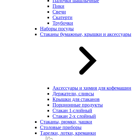
Палочки шашлычные
Пики
Свечи
Скатерти
Трубочки
Наборы посуды
Стаканы бумажные, крышки и аксессуары
Аксессуары и химия для кофемашин
Держатели, сливсы
Крышки для стаканов
Порционные продукты
Стакан 1-слойный
Стакан 2-х слойный
Стаканы, рюмки, чашки
Столовые приборы
Тарелки, лотки, креманки