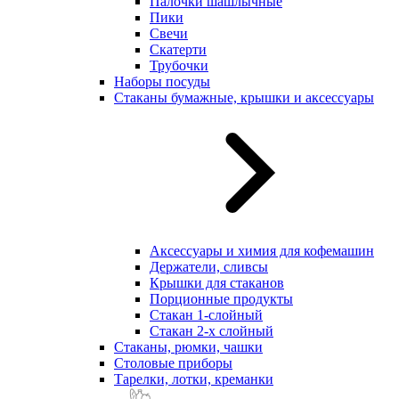
Палочки шашлычные
Пики
Свечи
Скатерти
Трубочки
Наборы посуды
Стаканы бумажные, крышки и аксессуары
Аксессуары и химия для кофемашин
Держатели, сливсы
Крышки для стаканов
Порционные продукты
Стакан 1-слойный
Стакан 2-х слойный
Стаканы, рюмки, чашки
Столовые приборы
Тарелки, лотки, креманки