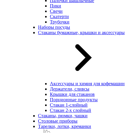
Палочки шашлычные
Пики
Свечи
Скатерти
Трубочки
Наборы посуды
Стаканы бумажные, крышки и аксессуары
Аксессуары и химия для кофемашин
Держатели, сливсы
Крышки для стаканов
Порционные продукты
Стакан 1-слойный
Стакан 2-х слойный
Стаканы, рюмки, чашки
Столовые приборы
Тарелки, лотки, креманки