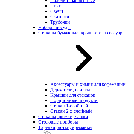
Палочки шашлычные
Пики
Свечи
Скатерти
Трубочки
Наборы посуды
Стаканы бумажные, крышки и аксессуары
Аксессуары и химия для кофемашин
Держатели, сливсы
Крышки для стаканов
Порционные продукты
Стакан 1-слойный
Стакан 2-х слойный
Стаканы, рюмки, чашки
Столовые приборы
Тарелки, лотки, креманки